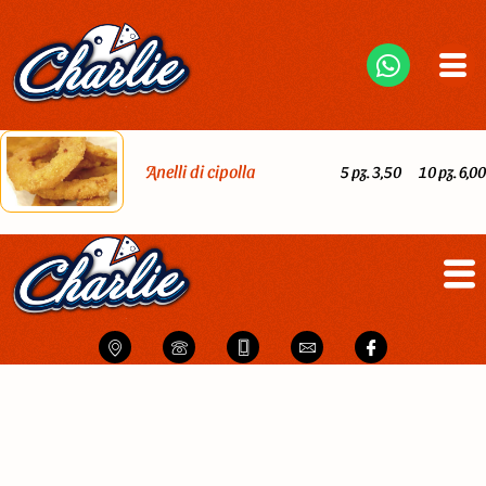
Anelli di cipolla
5 pz. 3,50
10 pz. 6,00