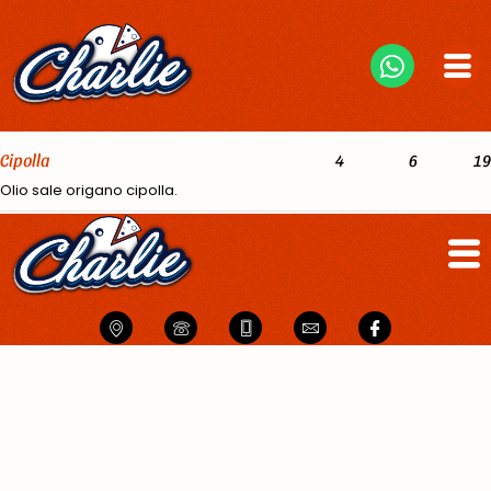
Cipolla
4
6
19
Olio sale origano cipolla.