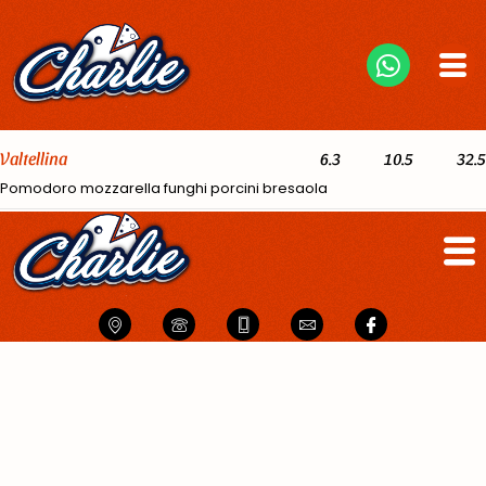
Valtellina
6.3
10.5
32.5
Pomodoro mozzarella funghi porcini bresaola