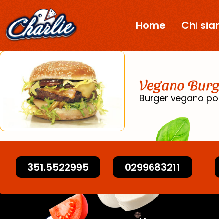
Home
Chi si
Vegano Burg
Burger vegano po
351.5522995
0299683211