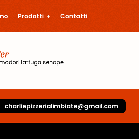
amo
Prodotti
Contatti
er
modori lattuga senape
charliepizzerialimbiate@gmail.com