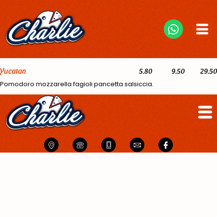
Yucatan
5.80
9.50
29.50
Pomodoro mozzarella fagioli pancetta salsiccia.